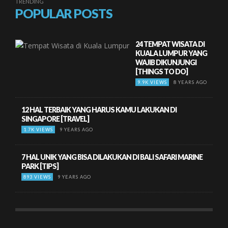
TRENDING
POPULAR POSTS
24 TEMPAT WISATA DI
KUALA LUMPUR YANG
WAJIB DIKUNJUNGI
[THINGS TO DO]
9.9K VIEWS
8 YEARS AGO
12 HAL TERBAIK YANG HARUS KAMU LAKUKAN DI
SINGAPORE [TRAVEL]
1.7K VIEWS
9 YEARS AGO
7 HAL UNIK YANG BISA DILAKUKAN DI BALI SAFARI MARINE
PARK [TIPS]
893 VIEWS
9 YEARS AGO