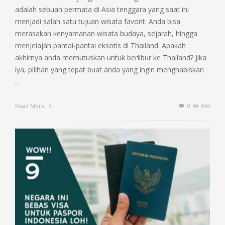
adalah sebuah permata di Asia tenggara yang saat ini
menjadi salah satu tujuan wisata favorit. Anda bisa
merasakan kenyamanan wisata budaya, sejarah, hingga
menjelajah pantai-pantai eksotis di Thailand. Apakah
akhirnya anda memutuskan untuk berlibur ke Thailand? Jika
iya, pilihan yang tepat buat anda yang ingin menghabiskan
…
Read More
0
644