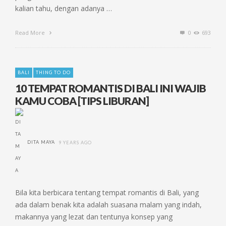
kalian tahu, dengan adanya …
Read More
0
693
BALI
THING TO DO
10 TEMPAT ROMANTIS DI BALI INI WAJIB
KAMU COBA [TIPS LIBURAN]
DITA MAYA
9 YEARS AGO
Bila kita berbicara tentang tempat romantis di Bali, yang
ada dalam benak kita adalah suasana malam yang indah,
makannya yang lezat dan tentunya konsep yang