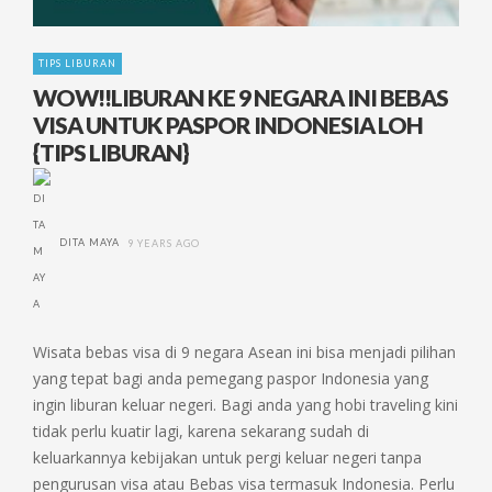
TIPS LIBURAN
WOW!!LIBURAN KE 9 NEGARA INI BEBAS
VISA UNTUK PASPOR INDONESIA LOH
{TIPS LIBURAN}
DITA MAYA
9 YEARS AGO
Wisata bebas visa di 9 negara Asean ini bisa menjadi pilihan
yang tepat bagi anda pemegang paspor Indonesia yang
ingin liburan keluar negeri. Bagi anda yang hobi traveling kini
tidak perlu kuatir lagi, karena sekarang sudah di
keluarkannya kebijakan untuk pergi keluar negeri tanpa
pengurusan visa atau Bebas visa termasuk Indonesia. Perlu